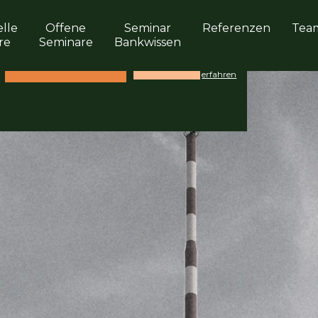
elle
Offene
Seminar
Referenzen
Tea
re
Seminare
Bankwissen
Mehr
ZUSTIMMEN
ABLEHNEN
erfahren