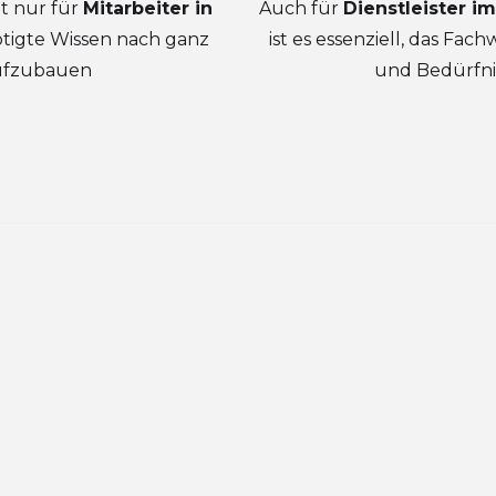
ht nur für
Mitarbeiter in
Auch für
Dienstleister 
ötigte Wissen nach ganz
ist es essenziell, das Fa
ufzubauen
und Bedürfni