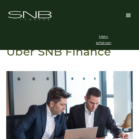
Wir nutzen Google Analytics zu
ZUSTIMMEN
statistischen Zwecken.
ABLEHNEN
Bitte stimmen Sie der Nutzung zu.
Mehr
erfahren
Über SNB Finance