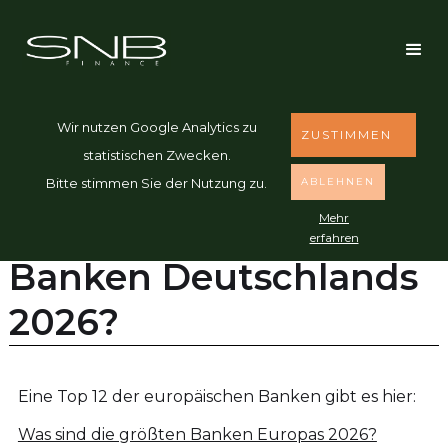
Wir nutzen Google Analytics zu
ZUSTIMMEN
statistischen Zwecken.
BANKEN
14.2.2026
ABLEHNEN
Bitte stimmen Sie der Nutzung zu.
Mehr
Was sind die größten
erfahren
Banken Deutschlands
2026?
Eine Top 12 der europäischen Banken gibt es hier:
Was sind die größten Banken Europas 2026?