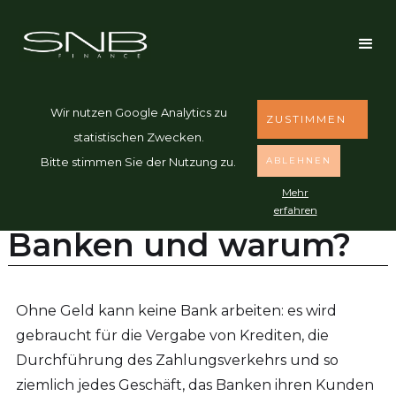
Wir nutzen Google Analytics zu
ZUSTIMMEN
statistischen Zwecken.
BANKEN
15.3.2025
ABLEHNEN
Bitte stimmen Sie der Nutzung zu.
Mehr
Wie refinanzieren sich
erfahren
Banken und warum?
Ohne Geld kann keine Bank arbeiten: es wird
gebraucht für die Vergabe von Krediten, die
Durchführung des Zahlungsverkehrs und so
ziemlich jedes Geschäft, das Banken ihren Kunden